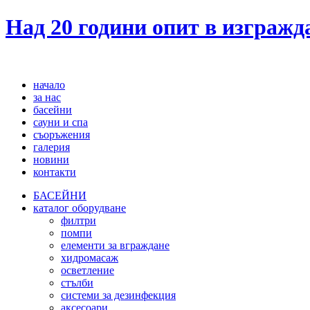
Над 20 години опит в изграж
начало
за нас
басейни
сауни и спа
съоръжения
галерия
новини
контакти
БАСЕЙНИ
каталог оборудване
филтри
помпи
елементи за вграждане
хидромасаж
осветление
стълби
системи за дезинфекция
аксесоари