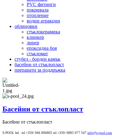
PVC фитинги
покривала
отопление
водни атракции
облицовки
стъклокерамика
клинкер
линер
епоксидна боя
стъкломат
стубел - борден камък
басейни от стъклопласт
препарати за поддръжка
Басейни от стъклопласт
Басейни от стъклопласт
S-POOL ltd. tel.+359/ 066 806805 tel.+359/ 0885 077 547
info@s-pool.com