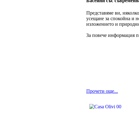
Басейни със съвременн
Представяме ви, няколк
усещане за спокойна и н
изложението и природни
За повече информация по
Прочети още...