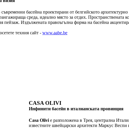
а визия
о съвременни басейна проектирани от белгийското архитектурно
еангажираща среда, идеално място за отдих. Пространствената к
я пейзаж. Издължената правоъгълна форма на басейна акцентир
сетете техния сайт -
www.aabe.be
CASA OLIVI
Инфинити басейн в италианската провинция
Casa Olivi
е разположена в Трея, централна Итали
известните швейцарски архитекти Маркус Веспи и