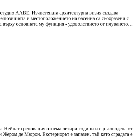
 студио ААBE. Изчистената архитектурна визия създава
омпозицията и местоположението на басейна са съобразени с
а върху основната му функция - удоволствието от плуването…
я. Нейната реновация отнема четири години и е ръководена от
 Жером де Мюрон. Екстериорът е запазен, тъй като сградата е