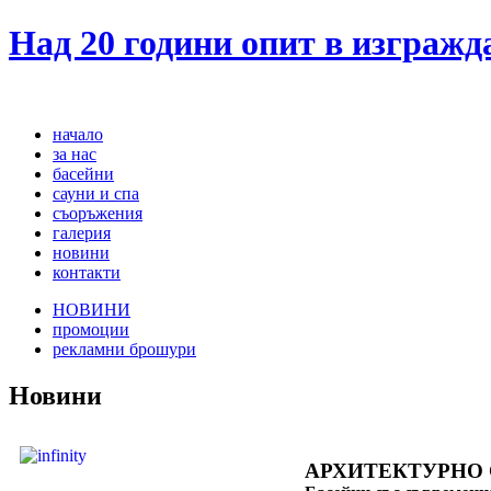
Над 20 години опит в изграж
начало
за нас
басейни
сауни и спа
съоръжения
галерия
новини
контакти
НОВИНИ
промоции
рекламни брошури
Новини
АРХИТЕКТУРНО 