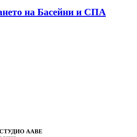
дането на Басейни и СПА
СТУДИО AАBE